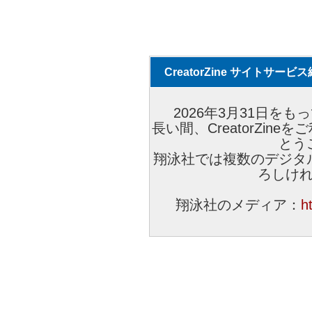
CreatorZine サイトサー
2026年3月31日をもっ
長い間、CreatorZi
とう
翔泳社では複数のデジタ
ろしけ
翔泳社のメディア：
h