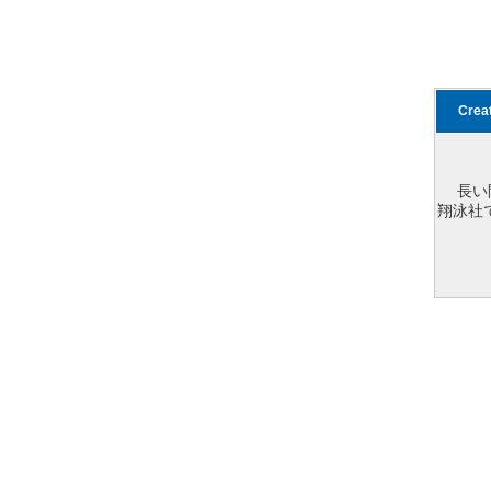
Cre
長い
翔泳社