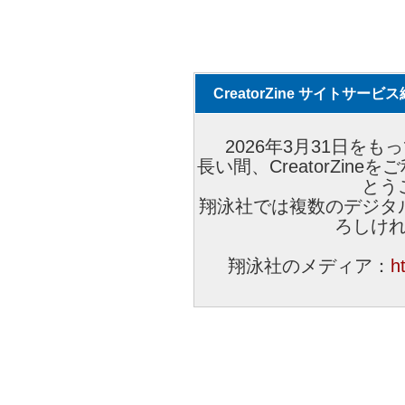
CreatorZine サイトサー
2026年3月31日をもっ
長い間、CreatorZi
とう
翔泳社では複数のデジタ
ろしけ
翔泳社のメディア：
h