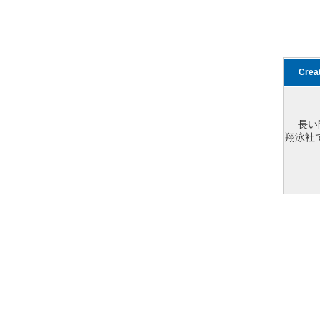
Cre
長い
翔泳社