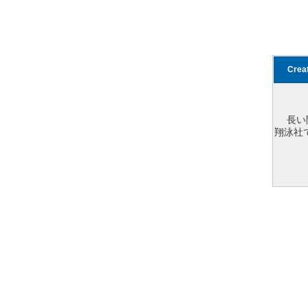
Cre
長い
翔泳社