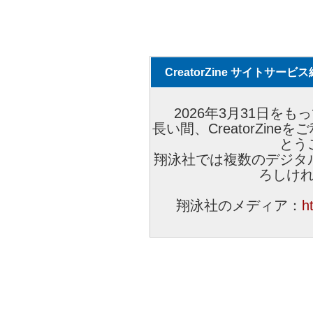
CreatorZine サイトサー
2026年3月31日をもっ
長い間、CreatorZi
とう
翔泳社では複数のデジタ
ろしけ
翔泳社のメディア：
h