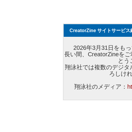
CreatorZine サイトサー
2026年3月31日をもっ
長い間、CreatorZi
とう
翔泳社では複数のデジタ
ろしけ
翔泳社のメディア：
h