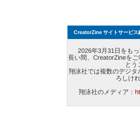
CreatorZine サイトサー
2026年3月31日をもっ
長い間、CreatorZi
とう
翔泳社では複数のデジタ
ろしけ
翔泳社のメディア：
h