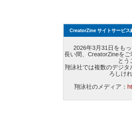
CreatorZine サイトサー
2026年3月31日をもっ
長い間、CreatorZi
とう
翔泳社では複数のデジタ
ろしけ
翔泳社のメディア：
h