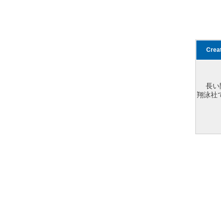
Cre
長い
翔泳社