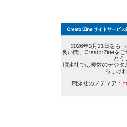
CreatorZine サイトサー
2026年3月31日をもっ
長い間、CreatorZi
とう
翔泳社では複数のデジタ
ろしけ
翔泳社のメディア：
h