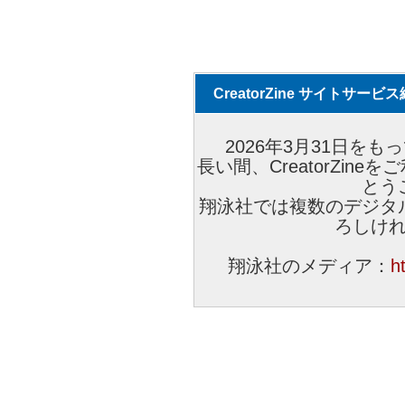
CreatorZine サイトサー
2026年3月31日をもっ
長い間、CreatorZi
とう
翔泳社では複数のデジタ
ろしけ
翔泳社のメディア：
h