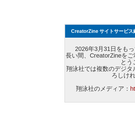
CreatorZine サイトサー
2026年3月31日をもっ
長い間、CreatorZi
とう
翔泳社では複数のデジタ
ろしけ
翔泳社のメディア：
h