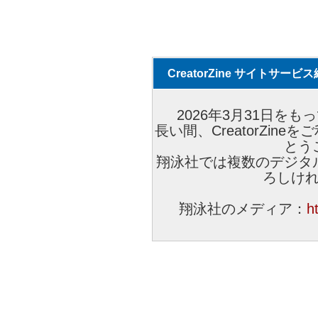
CreatorZine サイトサー
2026年3月31日をもっ
長い間、CreatorZi
とう
翔泳社では複数のデジタ
ろしけ
翔泳社のメディア：
h