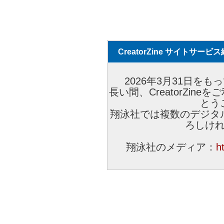
CreatorZine サイトサー
2026年3月31日をもっ
長い間、CreatorZi
とう
翔泳社では複数のデジタ
ろしけ
翔泳社のメディア：
h