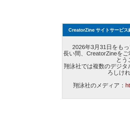
CreatorZine サイトサー
2026年3月31日をもっ
長い間、CreatorZi
とう
翔泳社では複数のデジタ
ろしけ
翔泳社のメディア：
h