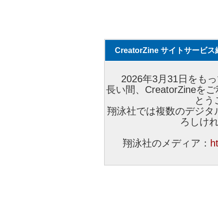
CreatorZine サイトサー
2026年3月31日をもっ
長い間、CreatorZi
とう
翔泳社では複数のデジタ
ろしけ
翔泳社のメディア：
h