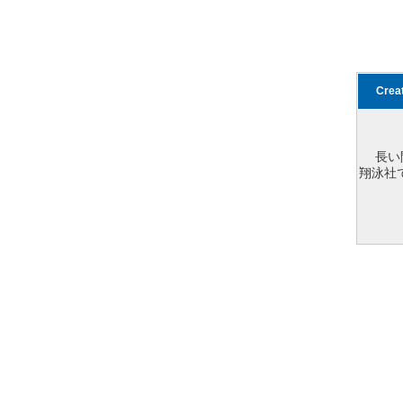
Cre
長い
翔泳社