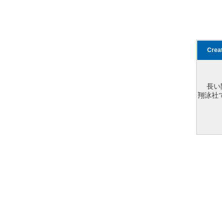
Cre
長い
翔泳社