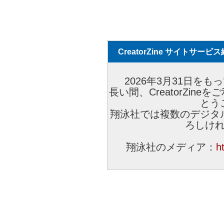
CreatorZine サイトサー
2026年3月31日をもっ
長い間、CreatorZi
とう
翔泳社では複数のデジタ
ろしけ
翔泳社のメディア：
h