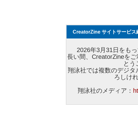
CreatorZine サイトサー
2026年3月31日をもっ
長い間、CreatorZi
とう
翔泳社では複数のデジタ
ろしけ
翔泳社のメディア：
h