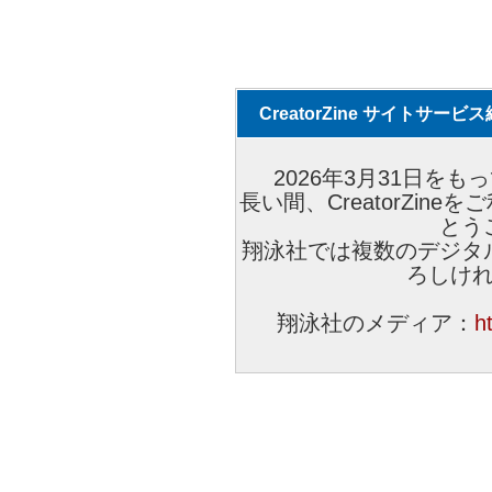
CreatorZine サイトサー
2026年3月31日をもっ
長い間、CreatorZi
とう
翔泳社では複数のデジタ
ろしけ
翔泳社のメディア：
h