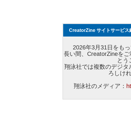
CreatorZine サイトサー
2026年3月31日をもっ
長い間、CreatorZi
とう
翔泳社では複数のデジタ
ろしけ
翔泳社のメディア：
h