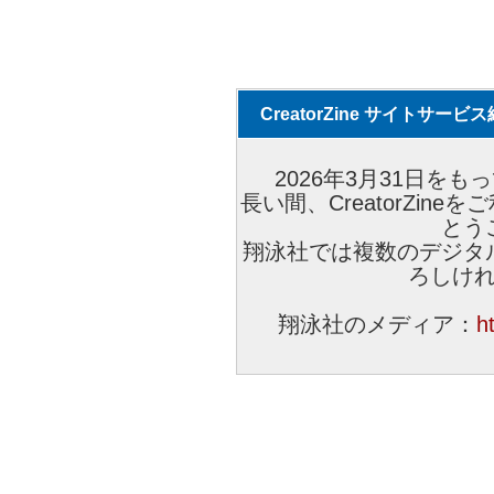
CreatorZine サイトサー
2026年3月31日をもっ
長い間、CreatorZi
とう
翔泳社では複数のデジタ
ろしけ
翔泳社のメディア：
h