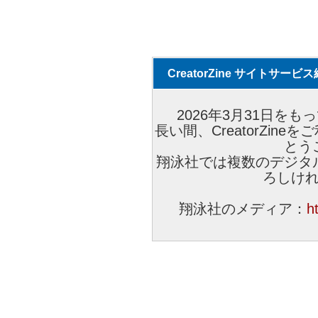
CreatorZine サイトサー
2026年3月31日をもっ
長い間、CreatorZi
とう
翔泳社では複数のデジタ
ろしけ
翔泳社のメディア：
h