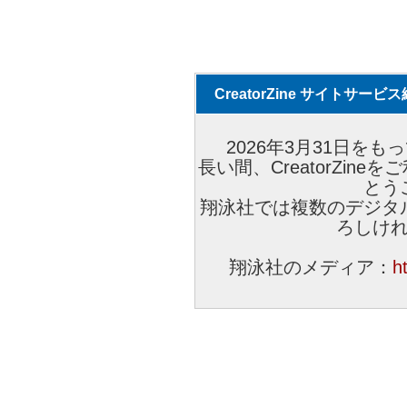
CreatorZine サイトサー
2026年3月31日をもっ
長い間、CreatorZi
とう
翔泳社では複数のデジタ
ろしけ
翔泳社のメディア：
h