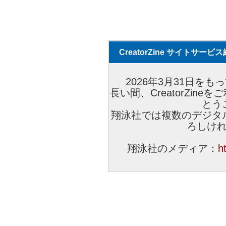
CreatorZine サイトサー
2026年3月31日をもっ
長い間、CreatorZi
とう
翔泳社では複数のデジタ
ろしけ
翔泳社のメディア：
h