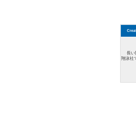
Cre
長い
翔泳社