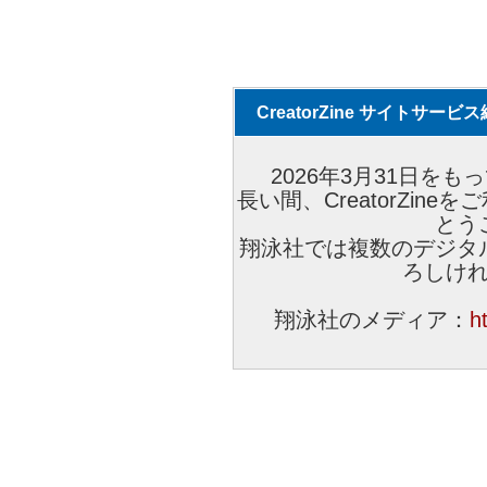
CreatorZine サイトサー
2026年3月31日をもっ
長い間、CreatorZi
とう
翔泳社では複数のデジタ
ろしけ
翔泳社のメディア：
h