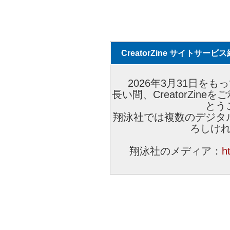
CreatorZine サイトサー
2026年3月31日をもっ
長い間、CreatorZi
とう
翔泳社では複数のデジタ
ろしけ
翔泳社のメディア：
h