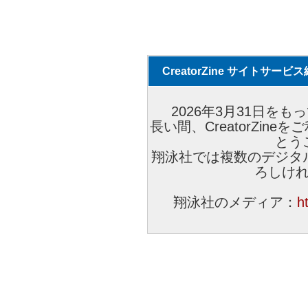
CreatorZine サイトサー
2026年3月31日をもっ
長い間、CreatorZi
とう
翔泳社では複数のデジタ
ろしけ
翔泳社のメディア：
h