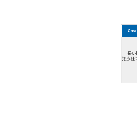
Cre
長い
翔泳社