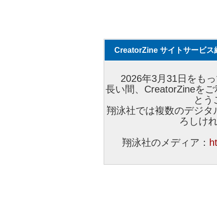
CreatorZine サイトサー
2026年3月31日をもっ
長い間、CreatorZi
とう
翔泳社では複数のデジタ
ろしけ
翔泳社のメディア：
h